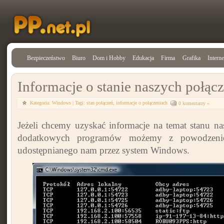
Bezpieczeństwo
Biuro
Dom i Hobby
Edukacja
Firma
Grafika
Interne
Informacje o stanie naszych połąc
Kategoria: Windows | Tagi:
stan połączeń
,
informacje o połączeniach
0 komentarzy »
Jeżeli chcemy uzyskać informacje na temat stanu nas
dodatkowych programów możemy z powodzeniem
udostępnianego nam przez system Windows.