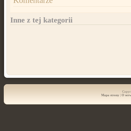
Komentarze
Inne z tej kategorii
Copyri
Mapa strony
|
O serw