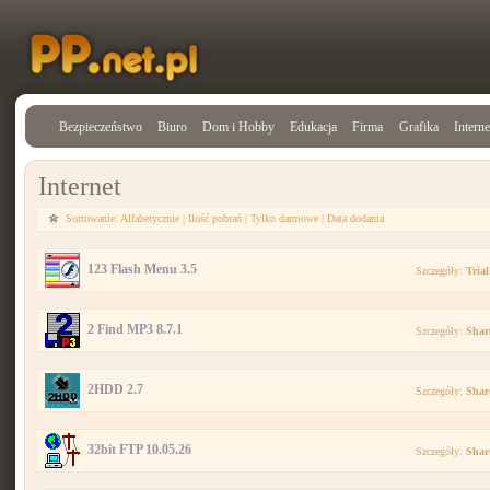
Bezpieczeństwo
Biuro
Dom i Hobby
Edukacja
Firma
Grafika
Interne
Internet
Sortowanie:
Alfabetycznie
|
Ilość pobrań
|
Tylko darmowe
|
Data dodania
123 Flash Menu 3.5
Szczegóły:
Trial
2 Find MP3 8.7.1
Szczegóły:
Shar
2HDD 2.7
Szczegóły:
Shar
32bit FTP 10.05.26
Szczegóły:
Shar