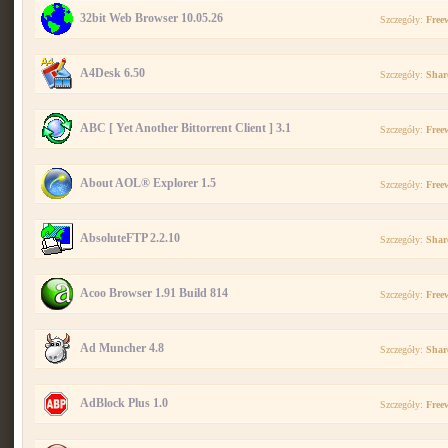
32bit Web Browser 10.05.26
Szczegóły:
Free
A4Desk 6.50
Szczegóły:
Shar
ABC [ Yet Another Bittorrent Client ] 3.1
Szczegóły:
Free
About AOL® Explorer 1.5
Szczegóły:
Free
AbsoluteFTP 2.2.10
Szczegóły:
Shar
Acoo Browser 1.91 Build 814
Szczegóły:
Free
Ad Muncher 4.8
Szczegóły:
Shar
AdBlock Plus 1.0
Szczegóły:
Free