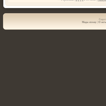
Copyri
Mapa strony
|
O serw