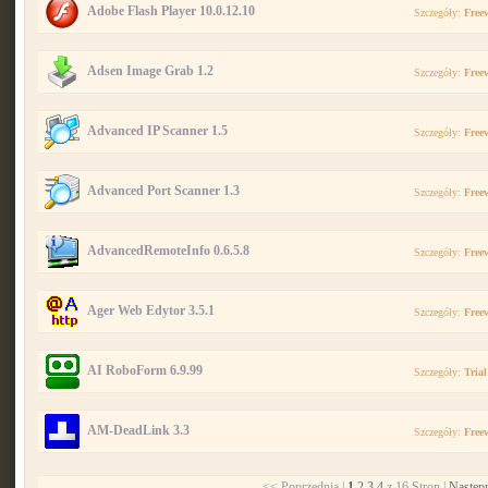
Adobe Flash Player 10.0.12.10
Szczegóły:
Free
Adsen Image Grab 1.2
Szczegóły:
Free
Advanced IP Scanner 1.5
Szczegóły:
Free
Advanced Port Scanner 1.3
Szczegóły:
Free
AdvancedRemoteInfo 0.6.5.8
Szczegóły:
Free
Ager Web Edytor 3.5.1
Szczegóły:
Free
AI RoboForm 6.9.99
Szczegóły:
Trial
AM-DeadLink 3.3
Szczegóły:
Free
<< Poprzednia |
1
2
3
4
z 16 Stron |
Następ