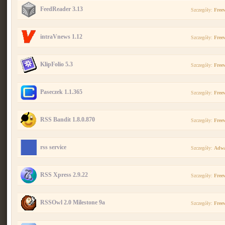
FeedReader 3.13
Szczegóły:
Free
intraVnews 1.12
Szczegóły:
Free
KlipFolio 5.3
Szczegóły:
Free
Paseczek 1.1.365
Szczegóły:
Free
RSS Bandit 1.8.0.870
Szczegóły:
Free
rss service
Szczegóły:
Adwa
RSS Xpress 2.9.22
Szczegóły:
Free
RSSOwl 2.0 Milestone 9a
Szczegóły:
Free