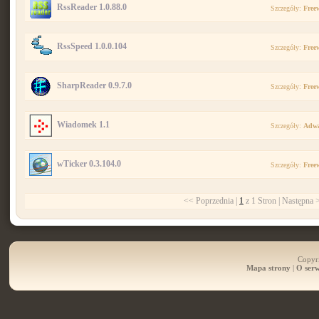
RssReader 1.0.88.0
Szczegóły:
Free
RssSpeed 1.0.0.104
Szczegóły:
Free
SharpReader 0.9.7.0
Szczegóły:
Free
Wiadomek 1.1
Szczegóły:
Adwa
wTicker 0.3.104.0
Szczegóły:
Free
<< Poprzednia |
1
z 1 Stron | Następna 
Copyri
Mapa strony
|
O serw