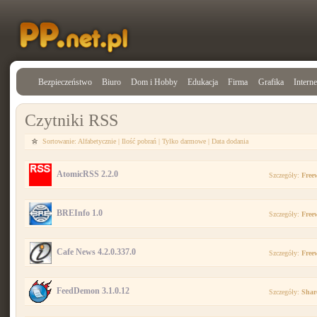
Bezpieczeństwo
Biuro
Dom i Hobby
Edukacja
Firma
Grafika
Interne
Czytniki RSS
Sortowanie:
Alfabetycznie
|
Ilość pobrań
|
Tylko darmowe
|
Data dodania
AtomicRSS 2.2.0
Szczegóły:
Free
BREInfo 1.0
Szczegóły:
Free
Cafe News 4.2.0.337.0
Szczegóły:
Free
FeedDemon 3.1.0.12
Szczegóły:
Shar