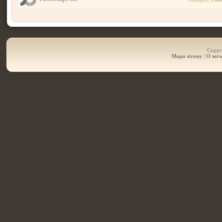
Copyri
Mapa strony
|
O serw