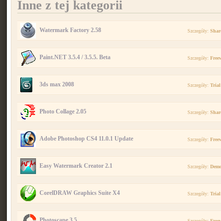
Inne z tej kategorii
Watermark Factory 2.58
Szczegóły:
Shar
Paint.NET 3.5.4 / 3.5.5. Beta
Szczegóły:
Free
3ds max 2008
Szczegóły:
Trial
Photo Collage 2.05
Szczegóły:
Shar
Adobe Photoshop CS4 11.0.1 Update
Szczegóły:
Free
Easy Watermark Creator 2.1
Szczegóły:
Dem
CorelDRAW Graphics Suite X4
Szczegóły:
Trial
Photoscape 3.5
Szczegóły:
Free