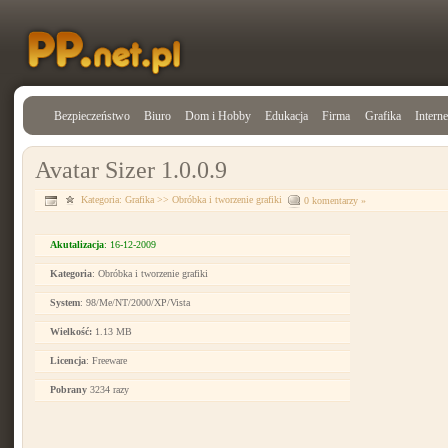
Bezpieczeństwo
Biuro
Dom i Hobby
Edukacja
Firma
Grafika
Interne
Avatar Sizer 1.0.0.9
Kategoria:
Grafika
>>
Obróbka i tworzenie grafiki
0 komentarzy »
Akutalizacja
: 16-12-2009
Kategoria
: Obróbka i tworzenie grafiki
System
: 98/Me/NT/2000/XP/Vista
Wielkość:
1.13 MB
Licencja
: Freeware
Pobrany
3234 razy