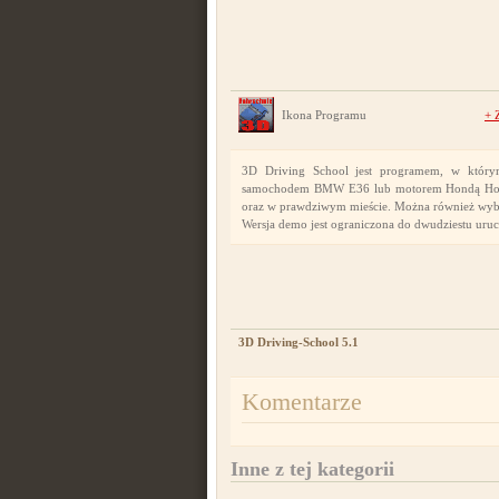
Ikona Programu
+
3D Driving School jest programem, w któr
samochodem BMW E36 lub motorem Hondą Horne
oraz w prawdziwym mieście. Można również wybra
Wersja demo jest ograniczona do dwudziestu ur
3D Driving-School 5.1
Komentarze
Inne z tej kategorii