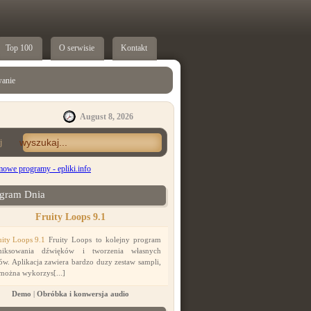
Top 100
O serwisie
Kontakt
anie
August 8, 2026
j
gram Dnia
Fruity Loops 9.1
Fruity Loops to kolejny program
iksowania dźwięków i tworzenia własnych
ów. Aplikacja zawiera bardzo duzy zestaw sampli,
 można wykorzys[...]
Demo
|
Obróbka i konwersja audio