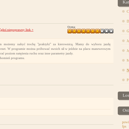
Kat
C
D
Ocena
Zgłoś niepoprawny link
+
G
J
ym możemy nabyć trochę "praktyki" za kierownicą. Mamy do wyboru jazdę
t. W programie można próbować swoich sił w jeździe na placu manewrowym
J
ć poziom natężenia ruchu oraz inne parametry jazdy.
uchomień programu.
M
N
P
Lo
Ost
powi
fps