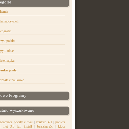
egorie
hemia
la nauczycieli
eografia
ęzyk polski
ęzyki obce
atematyka
auka jazdy
ozostałe naukowe
sowe Programy
atnio wyszukiwane
adamiacz poczty e mail
|
ventrilo 4.1
|
pobierz
|
.net 3.5 full install
|
bearshare5,
|
klucz