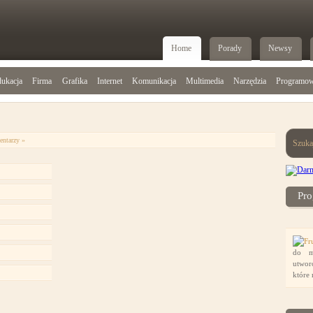
Home
Porady
Newsy
ukacja
Firma
Grafika
Internet
Komunikacja
Multimedia
Narzędzia
Programow
entarzy »
Szuka
Pro
do m
utwor
które