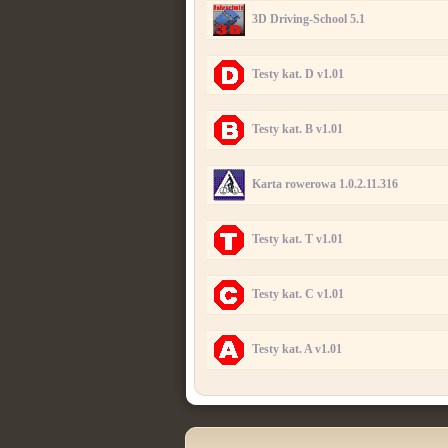
3D Driving-School 5.1
Testy kat. D v1.01
Testy kat. B v1.01
Karta rowerowa 1.0.2.11.316
Testy kat. T v1.01
Testy kat. C v1.01
Testy kat. A v1.01