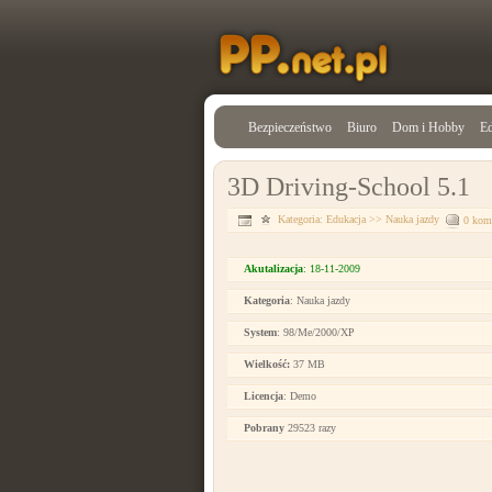
Bezpieczeństwo
Biuro
Dom i Hobby
Ed
3D Driving-School 5.1
Kategoria:
Edukacja
>>
Nauka jazdy
0 kom
Akutalizacja
: 18-11-2009
Kategoria
: Nauka jazdy
System
: 98/Me/2000/XP
Wielkość:
37 MB
Licencja
: Demo
Pobrany
29523 razy