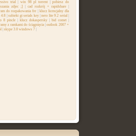
ssivo trial
|
win 98 pl torrent
|
pobiesz do
jszania zdjec ;]
|
cad rozkrój + rapidshare
|
ram do rozpakowania fre
|
klucz licencjalny dla
 4.8
|
subiekt gt serials key
|
nero lite 9.2 serial
|
io 8 pincle
|
klucz dokaspersky
|
bid comet
|
ramy z ramkami do ściągnięcia
|
outlook 2007 +
pl
|
skype 3.0 windows 7
|