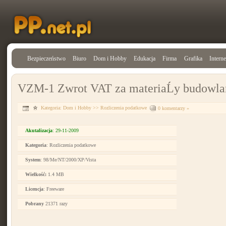
Bezpieczeństwo
Biuro
Dom i Hobby
Edukacja
Firma
Grafika
Interne
VZM-1 Zwrot VAT za materiaĹy budowla
Kategoria:
Dom i Hobby
>>
Rozliczenia podatkowe
0 komentarzy »
Akutalizacja
: 29-11-2009
Kategoria
: Rozliczenia podatkowe
System
: 98/Me/NT/2000/XP/Vista
Wielkość:
1.4 MB
Licencja
: Freeware
Pobrany
21371 razy