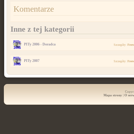
Komentarze
Inne z tej kategorii
PITy 2006 - Doradca
Szczegóły:
Free
PITy 2007
Szczegóły:
Free
Copyri
Mapa strony
|
O serw