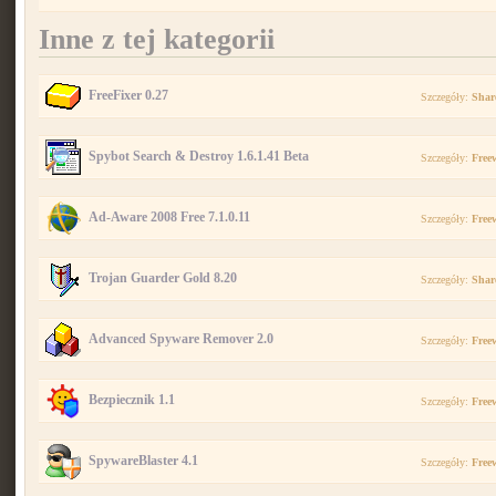
Inne z tej kategorii
FreeFixer 0.27
Szczegóły:
Shar
Spybot Search & Destroy 1.6.1.41 Beta
Szczegóły:
Free
Ad-Aware 2008 Free 7.1.0.11
Szczegóły:
Free
Trojan Guarder Gold 8.20
Szczegóły:
Shar
Advanced Spyware Remover 2.0
Szczegóły:
Free
Bezpiecznik 1.1
Szczegóły:
Free
SpywareBlaster 4.1
Szczegóły:
Free