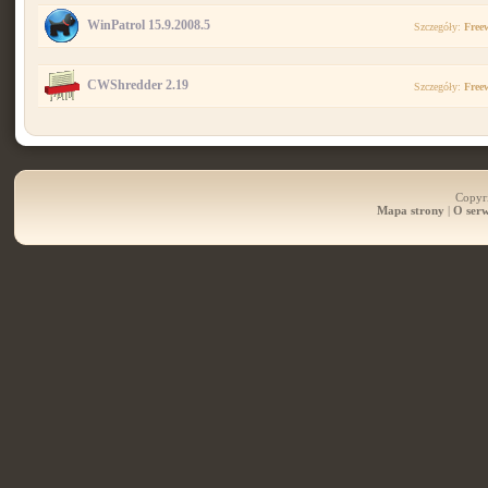
WinPatrol 15.9.2008.5
Szczegóły:
Free
CWShredder 2.19
Szczegóły:
Free
Copyri
Mapa strony
|
O serw