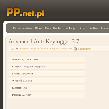
Bezpieczeństwo
Biuro
Dom i Hobby
Edukacja
Firma
Grafika
Interne
Advanced Anti Keylogger 3.7
Kategoria:
Bezpieczeństwo
>>
Programy antyspyware
0 komentarzy »
Akutalizacja
: 29-11-2009
Kategoria
: Programy antyspyware
System
: NT/2000/XP
Wielkość:
0.78 MB
Licencja
: Trial
Pobrany
3237 razy