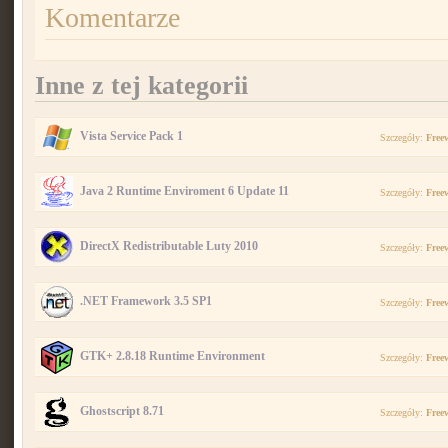
Komentarze
Inne z tej kategorii
Vista Service Pack 1
Szczegóły:
Free
Java 2 Runtime Enviroment 6 Update 11
Szczegóły:
Free
DirectX Redistributable Luty 2010
Szczegóły:
Free
.NET Framework 3.5 SP1
Szczegóły:
Free
GTK+ 2.8.18 Runtime Environment
Szczegóły:
Free
Ghostscript 8.71
Szczegóły:
Free