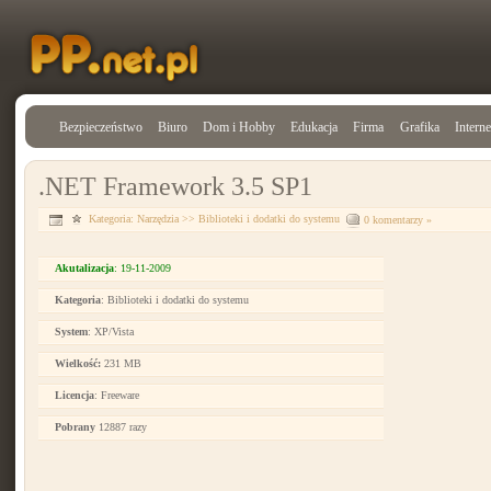
Bezpieczeństwo
Biuro
Dom i Hobby
Edukacja
Firma
Grafika
Interne
.NET Framework 3.5 SP1
Kategoria:
Narzędzia
>>
Biblioteki i dodatki do systemu
0 komentarzy »
Akutalizacja
: 19-11-2009
Kategoria
: Biblioteki i dodatki do systemu
System
: XP/Vista
Wielkość:
231 MB
Licencja
: Freeware
Pobrany
12887 razy