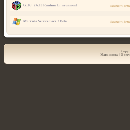
GTK+ 2.6.10 Runtime Environment
Szczegóły:
Free
MS Vista Service Pack 2 Beta
Szczegóły:
Free
Copyri
Mapa strony
|
O serw