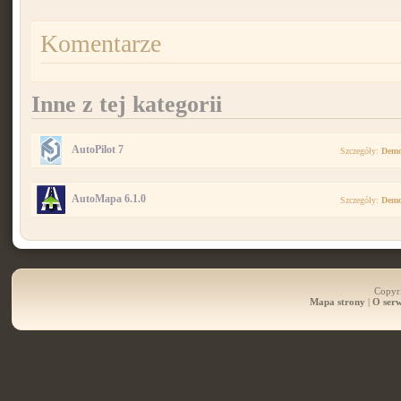
Komentarze
Inne z tej kategorii
AutoPilot 7
Szczegóły:
Dem
AutoMapa 6.1.0
Szczegóły:
Dem
Copyri
Mapa strony
|
O serw