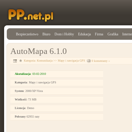
Bezpieczeństwo
Biuro
Dom i Hobby
Edukacja
Firma
Grafika
Interne
AutoMapa 6.1.0
Kategoria:
Komunikacja
>>
Mapy i nawigacja GPS
0 komentarzy »
Akutalizacja
: 03-02-2010
Kategoria
: Mapy i nawigacja GPS
System
: 2000/XP/Vista
Wielkość:
73 MB
Licencja
: Demo
Pobrany
62955 razy