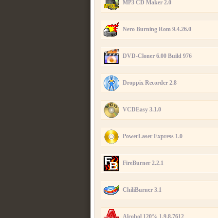
MP3 CD Maker 2.0
Nero Burning Rom 9.4.26.0
DVD-Cloner 6.00 Build 976
Droppix Recorder 2.8
VCDEasy 3.1.0
PowerLaser Express 1.0
FireBurner 2.2.1
ChiliBurner 3.1
Alcohol 120% 1.9.8.7612