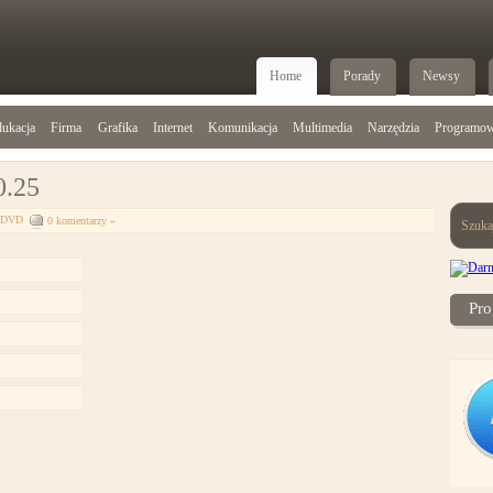
Home
Porady
Newsy
ukacja
Firma
Grafika
Internet
Komunikacja
Multimedia
Narzędzia
Programow
0.25
D/DVD
0 komentarzy »
Szuka
Pro