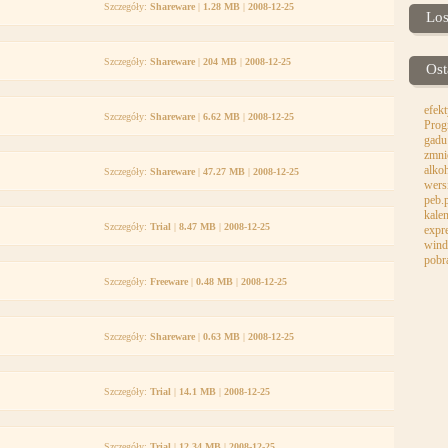
Szczegóły:
Shareware
|
1.28 MB
|
2008-12-25
Lo
Szczegóły:
Shareware
|
204 MB
|
2008-12-25
Ost
efe
Szczegóły:
Shareware
|
6.62 MB
|
2008-12-25
Prog
gadu
zmni
alko
Szczegóły:
Shareware
|
47.27 MB
|
2008-12-25
wers
peb.
kale
Szczegóły:
Trial
|
8.47 MB
|
2008-12-25
expr
wind
pobr
Szczegóły:
Freeware
|
0.48 MB
|
2008-12-25
Szczegóły:
Shareware
|
0.63 MB
|
2008-12-25
Szczegóły:
Trial
|
14.1 MB
|
2008-12-25
Szczegóły:
Trial
|
12.34 MB
|
2008-12-25