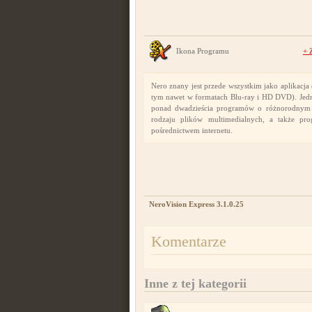
Ikona Programu
+
Nero znany jest przede wszystkim jako aplikac
tym nawet w formatach Blu-ray i HD DVD). Jednak
ponad dwadzieścia programów o różnorodnym z
rodzaju plików multimedialnych, a także pr
pośrednictwem internetu.
NeroVision Express 3.1.0.25
Komentarze
Inne z tej kategorii