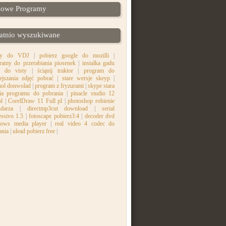
sowe Programy
atnio wyszukiwane
kty do VDJ
|
pobierz google do mozilli
|
ramy do przerabiania piosenek
|
instalka gadu
 do visty
|
ściąnij traktor
|
program do
ejszania zdjęć pobrać
|
stare wersje skeyp
|
hol donwolad
|
program z fryzurami
|
skype stara
ia programu do pobrania
|
pinacle studio 12
pl
|
CorelDraw 11 Full pl
|
photoshop robienie
ndarza
|
directmp3cut download
|
serial
essivo 1.5
|
fotoscape pobierz3:4
|
decoder dvd
ows media player
|
real video 4 codec do
ania
|
ulead pobierz free
|