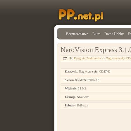
Bezpieczeństwo
Biuro
Dom i Hobby
Ed
NeroVision Express 3.1.
Kategoria:
Multimedia
>>
Nagrywanie płyt C
Kategoria
: Nagrywanie płyt CD/DVD
System
: 98/Me/NT/2000/XP
Wielkość:
38 MB
Licencja
: Shareware
Pobrany
2029 razy