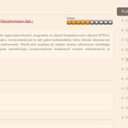
Kat
Ocena
E
Zgłoś niepoprawny link
+
K
ja do nagrywania obrazów programów na płytach kompaktowych i płytach DVD (w
 w rzeczywistości jest to cały pakiet multimedialny, który obecnie obejmuje już
K
astosowaniu. Wśród nich znajdują się między innymi odtwarzacze wszelkiego
ogram umożliwiający przeprowadzanie bezpłatnych rozmów telefonicznych za
K
N
O
O
O
O
O
P