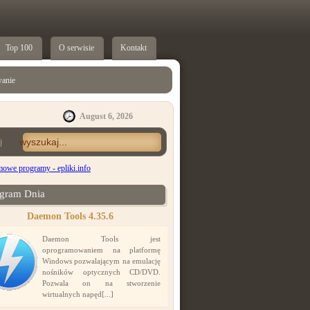
Top 100
O serwisie
Kontakt
anie
August 6, 2026
j
gram Dnia
Daemon Tools 4.35.6
Daemon Tools jest
oprogramowaniem na platformę
Windows pozwalającym na emulację
nośników optycznych CD/DVD.
Pozwala on na stworzenie
wirtualnych napęd[...]