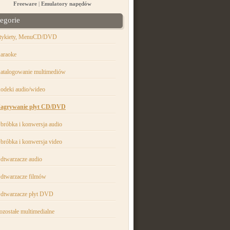
Freeware
|
Emulatory napędów
egorie
tykiety, MenuCD/DVD
araoke
atalogowanie multimediów
odeki audio/wideo
agrywanie płyt CD/DVD
bróbka i konwersja audio
bróbka i konwersja video
dtwarzacze audio
dtwarzacze filmów
dtwarzacze płyt DVD
ozostałe multimedialne