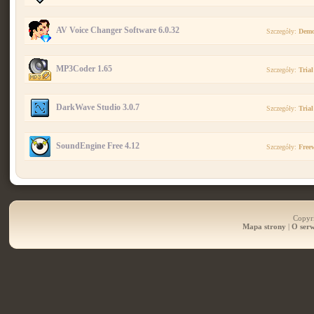
AV Voice Changer Software 6.0.32
Szczegóły:
Dem
MP3Coder 1.65
Szczegóły:
Trial
DarkWave Studio 3.0.7
Szczegóły:
Trial
SoundEngine Free 4.12
Szczegóły:
Free
Copyri
Mapa strony
|
O serw