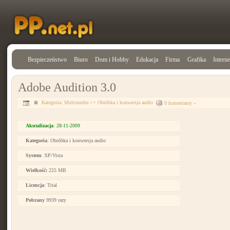
Bezpieczeństwo
Biuro
Dom i Hobby
Edukacja
Firma
Grafika
Interne
Adobe Audition 3.0
Kategoria:
Multimedia
>>
Obróbka i konwersja audio
0 komentarzy »
Akutalizacja
: 28-11-2009
Kategoria
: Obróbka i konwersja audio
System
: XP/Vista
Wielkość:
225 MB
Licencja
: Trial
Pobrany
9939 razy