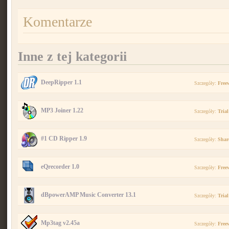
Komentarze
Inne z tej kategorii
DeepRipper 1.1
Szczegóły:
Free
MP3 Joiner 1.22
Szczegóły:
Trial
#1 CD Ripper 1.9
Szczegóły:
Shar
eQrecorder 1.0
Szczegóły:
Free
dBpowerAMP Music Converter 13.1
Szczegóły:
Trial
Mp3tag v2.45a
Szczegóły:
Free