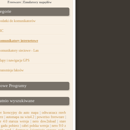
Freeware
|
Emulatory napędów
egorie
odatki do komunikatorów
RC
omunikatory internetowe
omunikatory sieciowe - Lan
apy i nawigacja GPS
ransmisja faksów
sowe Programy
atnio wyszukiwane
r licencyjny do auto mapa
|
odtwarzacz rmvb
erz
|
automapa na win4.2
|
poweriso freeweare
|
e 4.0 starsza wersja
|
nero dow2nload
|
stare
 gadu pobierz
|
cabri polska wersja
|
nero 9.0 z