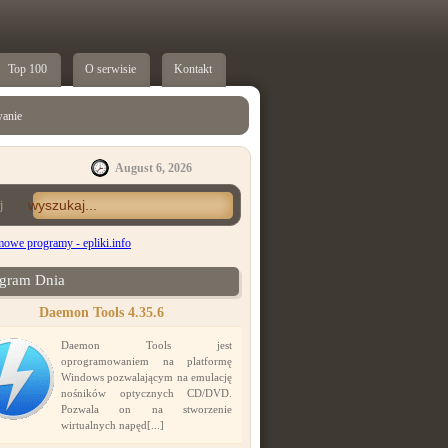
Top 100
O serwisie
Kontakt
anie
August 6, 2026
j
gram Dnia
Daemon Tools 4.35.6
Daemon Tools jest
oprogramowaniem na platformę
Windows pozwalającym na emulację
nośników optycznych CD/DVD.
Pozwala on na stworzenie
wirtualnych napęd[...]