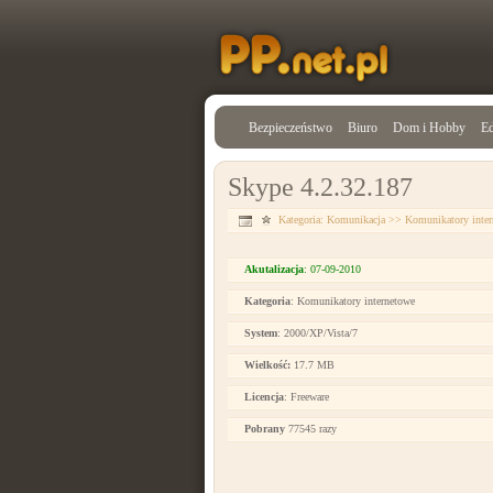
Bezpieczeństwo
Biuro
Dom i Hobby
Ed
Skype 4.2.32.187
Kategoria:
Komunikacja
>>
Komunikatory inter
Akutalizacja
: 07-09-2010
Kategoria
: Komunikatory internetowe
System
: 2000/XP/Vista/7
Wielkość:
17.7 MB
Licencja
: Freeware
Pobrany
77545 razy