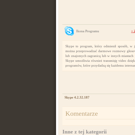
Ikona Programu
+
Skype to program, który odmienił sposób, w 
można przeprowadzać darmowe rozmowy głosowe 
lub znajomych zagranicą lub w innych miastach i
Skype umożliwia również transmisję video dzię
programów, które przydadzą się każdemu interna
Skype 4.2.32.187
Komentarze
Inne z tej kategorii