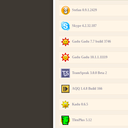
Stefan 0.9.1.2429
Skype 4.2.32.187
Gadu Gadu 7.7 build 3746
Gadu Gadu 10.1.1.11119
TeamSpeak 3.0.0 Beta 2
AQQ 1.4.8 Build 166
Kadu 0.6.5
TlenPlus 5.12