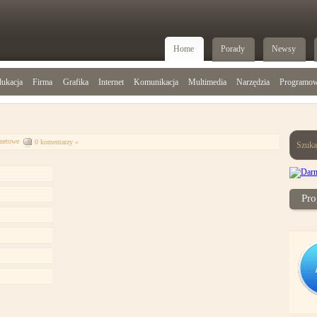
Home
Porady
Newsy
ukacja
Firma
Grafika
Internet
Komunikacja
Multimedia
Narzędzia
Programow
netowe
0 komentarzy »
Szuka
Pro