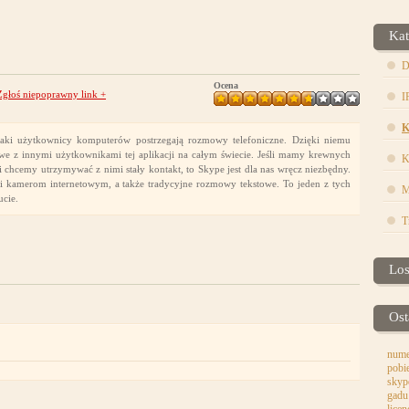
Kat
D
Ocena
Zgłoś niepoprawny link
+
I
K
jaki użytkownicy komputerów postrzegają rozmowy telefoniczne. Dzięki niemu
z innymi użytkownikami tej aplikacji na całym świecie. Jeśli mamy krewnych
K
 chcemy utrzymywać z nimi stały kontakt, to Skype jest dla nas wręcz niezbędny.
ki kamerom internetowym, a także tradycyjne rozmowy tekstowe. To jeden z tych
M
ucie.
T
Lo
Ost
nume
pobi
skyp
gadu