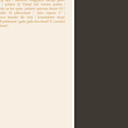
cją rapd
|
darmowe ściągnięcie starego gadu-
|
pobierz dj Virtual full version polska
|
oby na hot spoty
|
pobierz spyware doctor 6.0
|
tudio 10 pldownload
|
"nero express 3"
|
owe karaoke dla visty
|
komunikator skype
8 pobieranie
|
gadu gadu download7,6
|
norma3
load
|