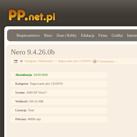
Bezpieczeństwo
Biuro
Dom i Hobby
Edukacja
Firma
Grafika
Interne
Nero 9.4.26.0b
Kategoria:
Multimedia
>>
Nagrywanie płyt CD/DVD
0 komentarzy »
Akutalizacja
: 24-03-2010
Kategoria
: Nagrywanie płyt CD/DVD
System
: 2000/XP/Vista/7
Wielkość:
204.24 MB
Licencja
: Trial
Pobrany
48696 razy