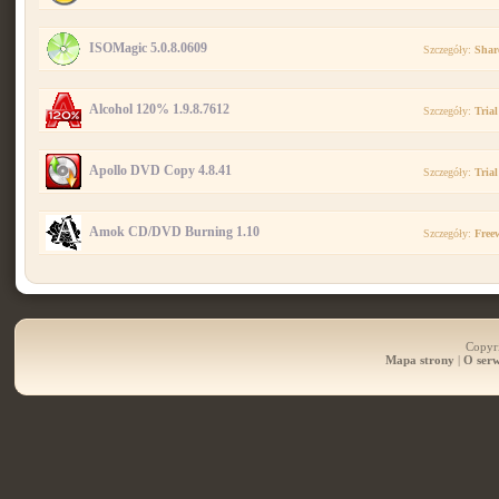
ISOMagic 5.0.8.0609
Szczegóły:
Shar
Alcohol 120% 1.9.8.7612
Szczegóły:
Trial
Apollo DVD Copy 4.8.41
Szczegóły:
Trial
Amok CD/DVD Burning 1.10
Szczegóły:
Free
Copyri
Mapa strony
|
O serw