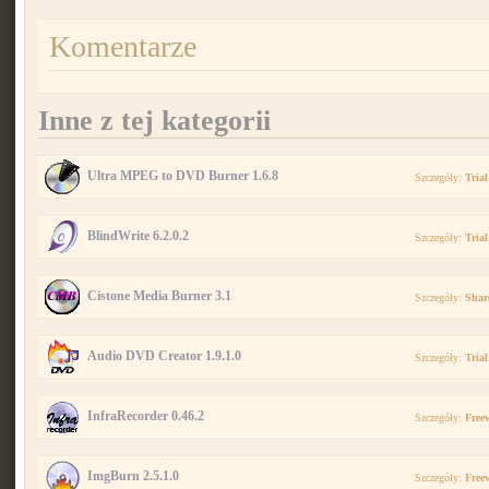
Komentarze
Inne z tej kategorii
Ultra MPEG to DVD Burner 1.6.8
Szczegóły:
Trial
BlindWrite 6.2.0.2
Szczegóły:
Trial
Cistone Media Burner 3.1
Szczegóły:
Shar
Audio DVD Creator 1.9.1.0
Szczegóły:
Trial
InfraRecorder 0.46.2
Szczegóły:
Free
ImgBurn 2.5.1.0
Szczegóły:
Free