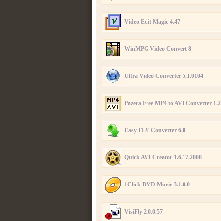
Video Edit Magic 4.47
WinMPG Video Convert 8
Ultra Video Converter 5.1.0104
Pazera Free MP4 to AVI Converter 1.2
Easy FLV Converter 6.0
Quick AVI Creator 1.6.17.2008
1Click DVD Movie 3.1.0.0
VisiFly 2.0.0.57