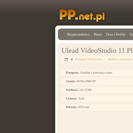
Bezpieczeństwo
Biuro
Dom i Hobby
Ed
Ulead VideoStudio 11 Pl
Kategoria:
Multimedia
>>
Obróbka i konwersja 
Kategoria
: Obróbka i konwersja video
System
: 98/Me/2000/XP
Wielkość:
141.4 MB
Licencja
: Trial
Pobrany
2870 razy