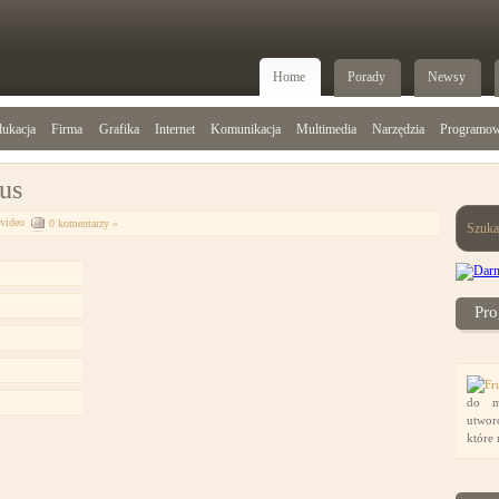
Home
Porady
Newsy
ukacja
Firma
Grafika
Internet
Komunikacja
Multimedia
Narzędzia
Programow
us
video
0 komentarzy »
Szuka
Pro
do m
utwor
które