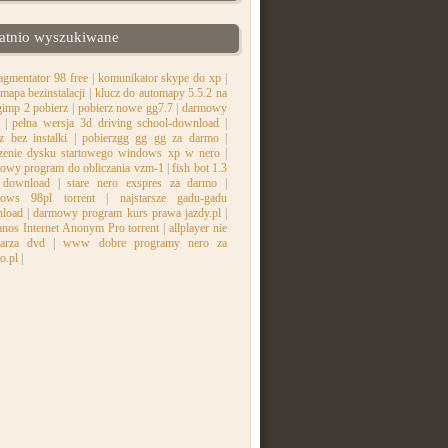
atnio wyszukiwane
agmentator 98 free
|
komunikator skype do xp
|
mapa bezinstalacji
|
klucz do automapy 5.5.2 na
gimp 2 pobierz
|
pobierz nowe gg7.7
|
darmowy
|
pełna wersja 3d driving school-download
|
z bez instalki
|
pobierzgg gg gg za darmo
|
zenie dysku startowego windows xp w nero
|
owy program do obliczania vzm-1
|
fish bot 1.3
 download
|
stare nero exspres za darmo
|
ows 98pl torrent
|
najstarsze gadu-gadu
load
|
darmowy program kurs prawa jazdy.pl
|
anos Internet Anonym Pro torrent
|
allplayer nie
arza dvd
|
www dobre programy nero za
o.pl
|