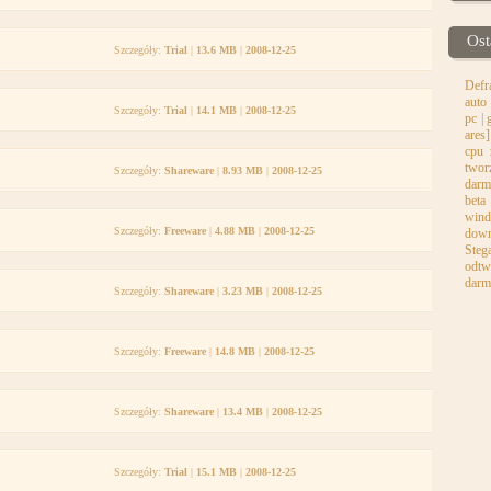
Ost
Szczegóły:
Trial
|
13.6 MB
|
2008-12-25
Defr
auto 
Szczegóły:
Trial
|
14.1 MB
|
2008-12-25
pc
|
ares]
cpu 
twor
Szczegóły:
Shareware
|
8.93 MB
|
2008-12-25
darm
beta
wind
Szczegóły:
Freeware
|
4.88 MB
|
2008-12-25
down
Steg
odtw
darm
Szczegóły:
Shareware
|
3.23 MB
|
2008-12-25
Szczegóły:
Freeware
|
14.8 MB
|
2008-12-25
Szczegóły:
Shareware
|
13.4 MB
|
2008-12-25
Szczegóły:
Trial
|
15.1 MB
|
2008-12-25