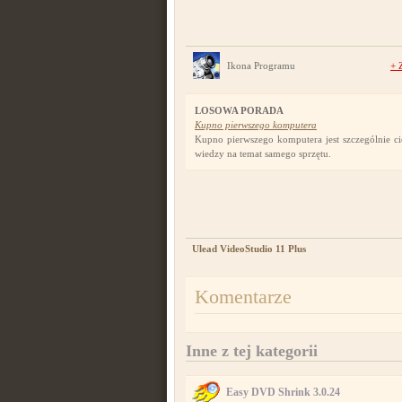
Ikona Programu
+
LOSOWA PORADA
Kupno pierwszego komputera
Kupno pierwszego komputera jest szczególnie ci
wiedzy na temat samego sprzętu.
Ulead VideoStudio 11 Plus
Komentarze
Inne z tej kategorii
Easy DVD Shrink 3.0.24