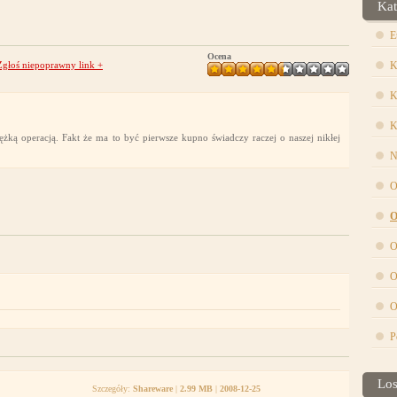
Kat
E
Ocena
Zgłoś niepoprawny link
+
K
K
K
ężką operacją. Fakt że ma to być pierwsze kupno świadczy raczej o naszej nikłej
N
O
O
O
O
O
P
Lo
Szczegóły:
Shareware
|
2.99 MB
|
2008-12-25