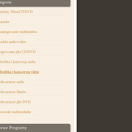
egorie
tykiety, MenuCD/DVD
araoke
atalogowanie multimediów
odeki audio/wideo
agrywanie płyt CD/DVD
bróbka i konwersja audio
bróbka i konwersja video
dtwarzacze audio
dtwarzacze filmów
dtwarzacze płyt DVD
ozostałe multimedialne
sowe Programy