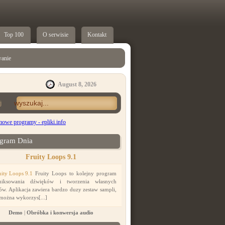
Top 100
O serwisie
Kontakt
anie
August 8, 2026
j
gram Dnia
Fruity Loops 9.1
Fruity Loops to kolejny program
iksowania dźwięków i tworzenia własnych
ów. Aplikacja zawiera bardzo duzy zestaw sampli,
 można wykorzys[...]
Demo
|
Obróbka i konwersja audio