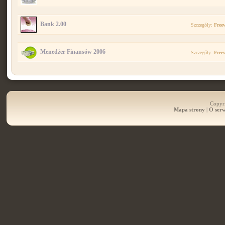
Bank 2.00
Szczegóły:
Free
Menedżer Finansów 2006
Szczegóły:
Free
Copyri
Mapa strony
|
O serw