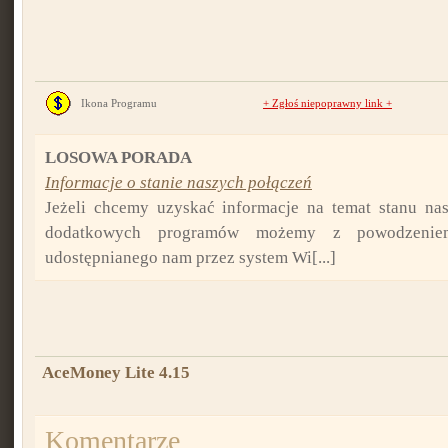
Ikona Programu
+
Zgłoś niepoprawny link
+
LOSOWA PORADA
Informacje o stanie naszych połączeń
Jeżeli chcemy uzyskać informacje na temat stanu nas
dodatkowych programów możemy z powodzeniem
udostępnianego nam przez system Wi[...]
AceMoney Lite 4.15
Komentarze