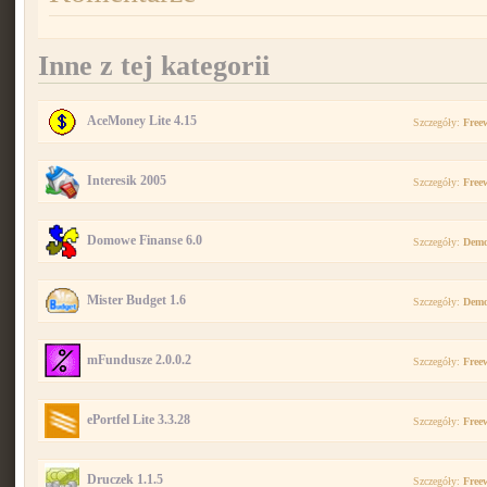
Inne z tej kategorii
AceMoney Lite 4.15
Szczegóły:
Free
Interesik 2005
Szczegóły:
Free
Domowe Finanse 6.0
Szczegóły:
Dem
Mister Budget 1.6
Szczegóły:
Dem
mFundusze 2.0.0.2
Szczegóły:
Free
ePortfel Lite 3.3.28
Szczegóły:
Free
Druczek 1.1.5
Szczegóły:
Free