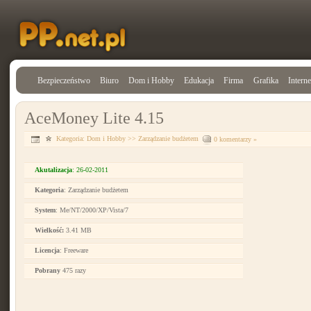
Bezpieczeństwo
Biuro
Dom i Hobby
Edukacja
Firma
Grafika
Interne
AceMoney Lite 4.15
Kategoria:
Dom i Hobby
>>
Zarządzanie budżetem
0 komentarzy »
Akutalizacja
: 26-02-2011
Kategoria
: Zarządzanie budżetem
System
: Me/NT/2000/XP/Vista/7
Wielkość:
3.41 MB
Licencja
: Freeware
Pobrany
475 razy