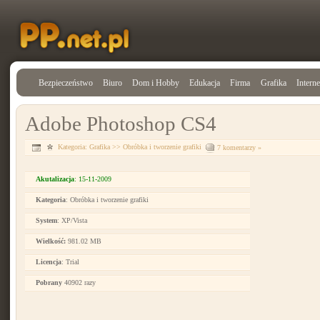
Bezpieczeństwo
Biuro
Dom i Hobby
Edukacja
Firma
Grafika
Interne
Adobe Photoshop CS4
Kategoria:
Grafika
>>
Obróbka i tworzenie grafiki
7 komentarzy »
Akutalizacja
: 15-11-2009
Kategoria
: Obróbka i tworzenie grafiki
System
: XP/Vista
Wielkość:
981.02 MB
Licencja
: Trial
Pobrany
40902 razy