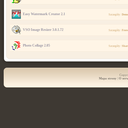
Easy Watermark Creator 2.1
Szczegóły:
Dem
VSO Image Resizer 3.0.1.72
Szczegóły:
Free
Photo Collage 2.05
Szczegóły:
Shar
Copyri
Mapa strony
|
O serw