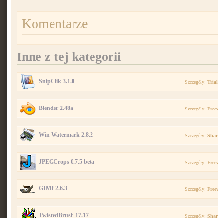
Komentarze
Inne z tej kategorii
SnipClik 3.1.0
Szczegóły:
Trial
Blender 2.48a
Szczegóły:
Free
Win Watermark 2.8.2
Szczegóły:
Shar
JPEGCrops 0.7.5 beta
Szczegóły:
Free
GIMP 2.6.3
Szczegóły:
Free
TwistedBrush 17.17
Szczegóły:
Shar