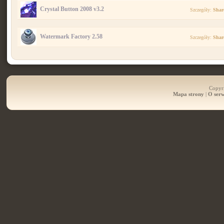
Crystal Button 2008 v3.2
Szczegóły:
Shar
Watermark Factory 2.58
Szczegóły:
Shar
Copyri
Mapa strony
|
O serw