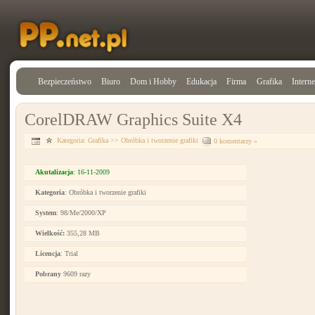
Bezpieczeństwo
Biuro
Dom i Hobby
Edukacja
Firma
Grafika
Interne
CorelDRAW Graphics Suite X4
Kategoria:
Grafika
>>
Obróbka i tworzenie grafiki
0 komentarzy »
Akutalizacja
: 16-11-2009
Kategoria
: Obróbka i tworzenie grafiki
System
: 98/Me/2000/XP
Wielkość:
355,28 MB
Licencja
: Trial
Pobrany
9609 razy