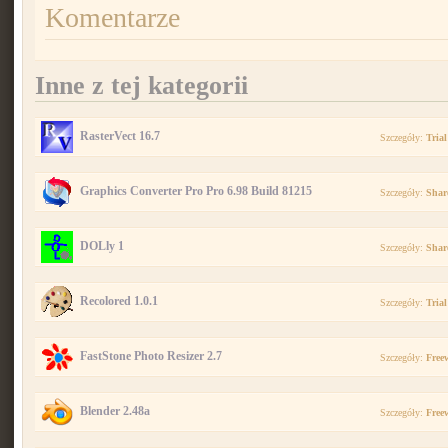
Komentarze
Inne z tej kategorii
RasterVect 16.7
Szczegóły:
Trial
Graphics Converter Pro Pro 6.98 Build 81215
Szczegóły:
Shar
DOLly 1
Szczegóły:
Shar
Recolored 1.0.1
Szczegóły:
Trial
FastStone Photo Resizer 2.7
Szczegóły:
Free
Blender 2.48a
Szczegóły:
Free