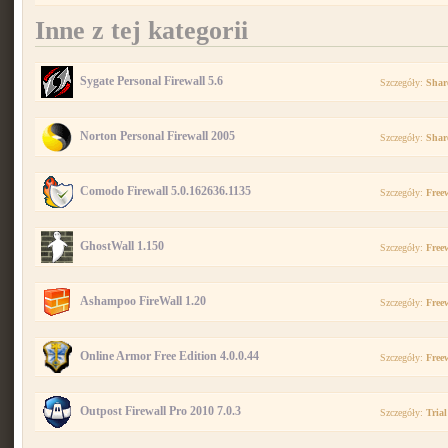
Inne z tej kategorii
Sygate Personal Firewall 5.6
Szczegóły:
Shar
Norton Personal Firewall 2005
Szczegóły:
Shar
Comodo Firewall 5.0.162636.1135
Szczegóły:
Free
GhostWall 1.150
Szczegóły:
Free
Ashampoo FireWall 1.20
Szczegóły:
Free
Online Armor Free Edition 4.0.0.44
Szczegóły:
Free
Outpost Firewall Pro 2010 7.0.3
Szczegóły:
Trial