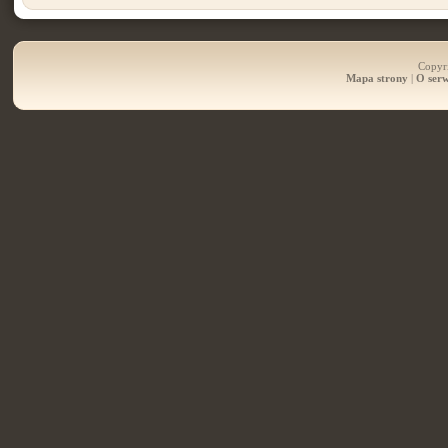
Copyri
Mapa strony
|
O serw