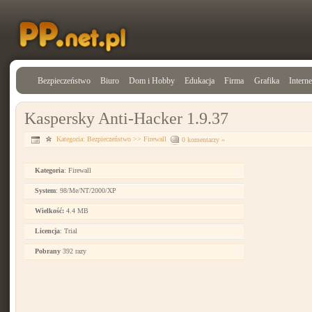
Bezpieczeństwo
Biuro
Dom i Hobby
Edukacja
Firma
Grafika
Interne
Kaspersky Anti-Hacker 1.9.37
Kategoria:
Bezpieczeństwo
>>
Firewall
0 komentarzy »
Kategoria
: Firewall
System
: 98/Me/NT/2000/XP
Wielkość:
4.4 MB
Licencja
: Trial
Pobrany
392 razy