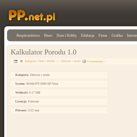
Bezpieczeństwo
Biuro
Dom i Hobby
Edukacja
Firma
Grafika
Interne
Kalkulator Porodu 1.0
Kategoria:
Dom i Hobby
>>
Zdrowie i uroda
0 komentarzy »
Kategoria
: Zdrowie i uroda
System
: 98/Me/NT/2000/XP/Vista
Wielkość:
0.17 MB
Licencja
: Freeware
Pobrany
1122 razy