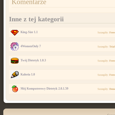
Komentarze
Inne z tej kategorii
King-Size 1.1
Szczegóły:
Free
4WomenOnly 7
Szczegóły:
Trial
Twój Dietetyk 1.0.3
Szczegóły:
Free
Kaloria 1.0
Szczegóły:
Free
Mój Komputerowy Dietetyk 2.0.1.59
Szczegóły:
Dem